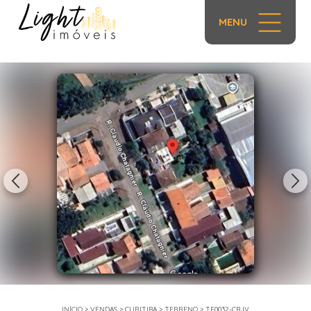
MENU
1/5
INÍCIO
>
VENDAS
>
CURITIBA
>
TERRENO
>
TE0032-CBJV