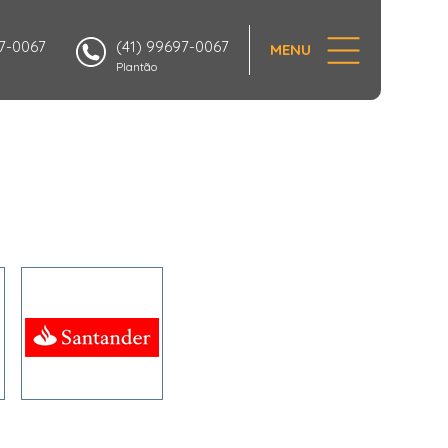
97-0067
(41) 99697-0067
MENU
Plantão