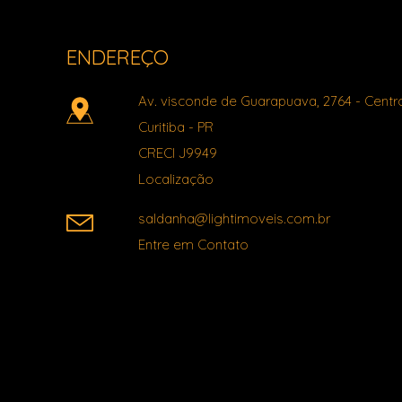
ENDEREÇO
Av. visconde de Guarapuava, 2764
- Centr
Curitiba
-
PR
CRECI J9949
Localização
saldanha@lightimoveis.com.br
Entre em Contato
Facebook
X
Youtube
Instagram