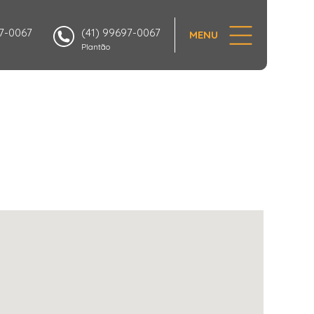
97-0067
(41) 99697-0067
MENU
Plantão