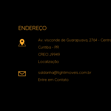
ENDEREÇO
Av. visconde de Guarapuava, 2764
- Centr
Curitiba
-
PR
CRECI J9949
Localização
saldanha@lightimoveis.com.br
Entre em Contato
Facebook
X
Youtube
Instagram