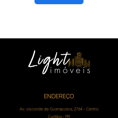
ENDEREÇO
Av. visconde de Guarapuava, 2764
- Centro
Curitiba
-
PR