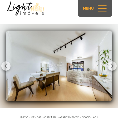
MENU
1/70
INÍCIO
>
VENDAS
>
CURITIBA
>
APARTAMENTO
>
GD0010-LACJ