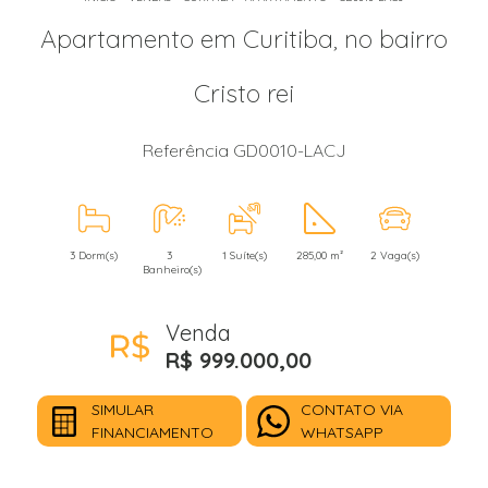
Apartamento em Curitiba, no bairro
Cristo rei
Referência GD0010-LACJ
3 Dorm(s)
3
1 Suíte(s)
285,00 m²
2 Vaga(s)
Banheiro(s)
Venda
R$ 999.000,00
SIMULAR
CONTATO VIA
FINANCIAMENTO
WHATSAPP