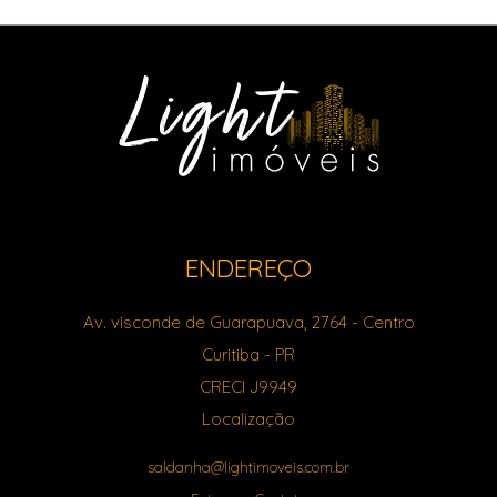
ENDEREÇO
Av. visconde de Guarapuava, 2764
- Centro
Curitiba
-
PR
CRECI J9949
Localização
saldanha@lightimoveis.com.br