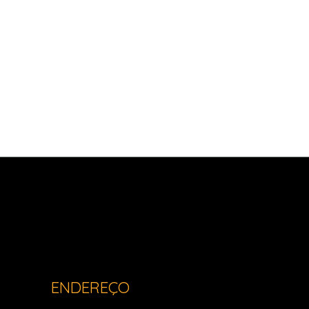
Light Imóveis - Pinhais PR
ENDEREÇO