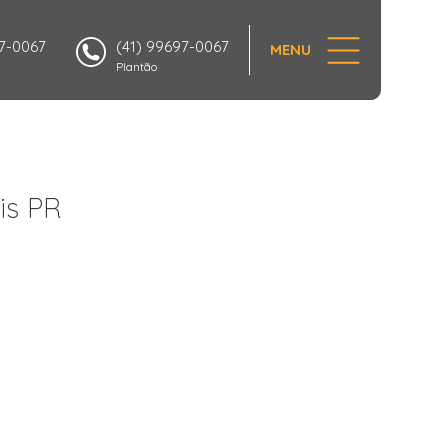
97-0067
(41) 99697-0067
MENU
Plantão
is PR