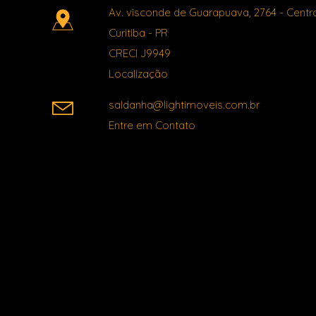
Av. visconde de Guarapuava, 2764
- Centr
Curitiba
-
PR
CRECI J9949
Localização
saldanha@lightimoveis.com.br
Entre em Contato
Facebook
X
Youtube
Instagram