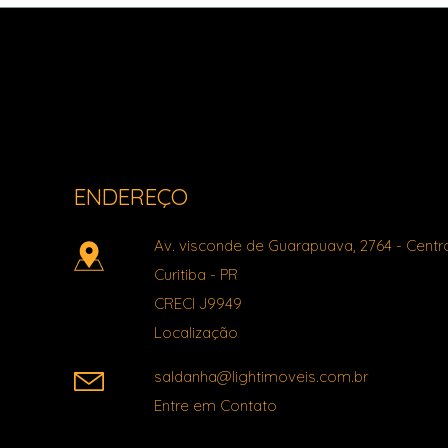
Light Imóveis - Pinhais PR
ENDEREÇO
Av. visconde de Guarapuava, 2764
- Centr
Curitiba
-
PR
CRECI J9949
Localização
saldanha@lightimoveis.com.br
Entre em Contato