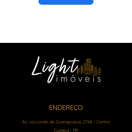
ENDEREÇO
Av. visconde de Guarapuava, 2764
- Centro
Curitiba
-
PR