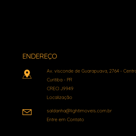
Light Imóveis - Pinhais PR
ENDEREÇO
Av. visconde de Guarapuava, 2764
- Centr
Curitiba
-
PR
CRECI J9949
Localização
saldanha@lightimoveis.com.br
Entre em Contato