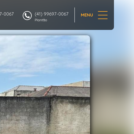
1/7
97-0067
(41) 99697-0067
MENU
Plantão