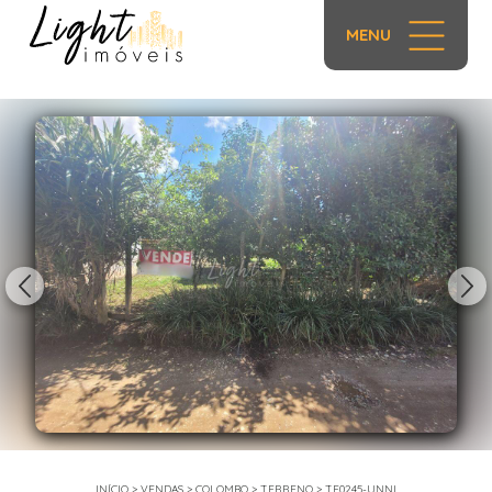
MENU
1/17
INÍCIO
>
VENDAS
>
COLOMBO
>
TERRENO
>
TE0245-UNNI