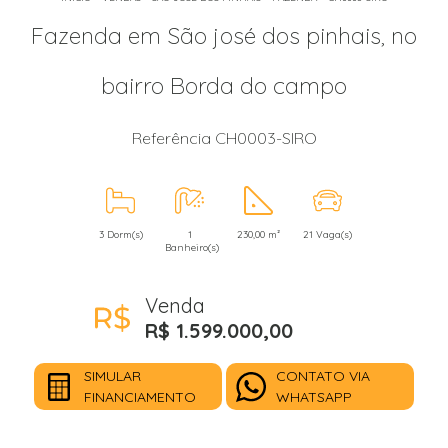
Fazenda em São josé dos pinhais, no
bairro Borda do campo
Referência CH0003-SIRO
3 Dorm(s)
1
230,00 m²
21 Vaga(s)
Banheiro(s)
Venda
R$ 1.599.000,00
SIMULAR
CONTATO VIA
FINANCIAMENTO
WHATSAPP