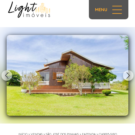
MENU
1/38
INÍCIO
>
VENDAS
>
SÃO JOSÉ DOS PINHAIS
>
FAZENDA
>
CH0003-SIRO