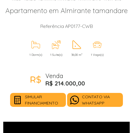
Apartamento em Almirante tamandare
Referência AP0177-CWB
1 Dorm(s)
1 Suíte(s)
36,00 m²
1 Vaga(s)
Venda
R$ 214.000,00
SIMULAR
CONTATO VIA
FINANCIAMENTO
WHATSAPP