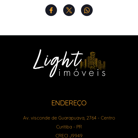
ENDEREÇO
Av. visconde de Guarapuava, 2764
- Centro
Curitiba
-
PR
CRECI J9949