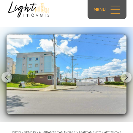
MENU
1/45
INÍCIO
>
VENDAS
>
ALMIRANTE TAMANDARE
>
APARTAMENTO
>
AP0177-CWB