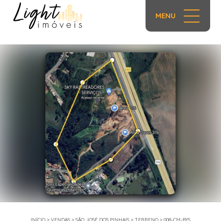
MENU
1/1
INÍCIO
>
VENDAS
>
SÃO JOSÉ DOS PINHAIS
>
TERRENO
>
008-CM-BYS