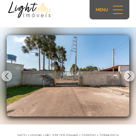
MENU
1/18
INÍCIO
>
VENDAS
>
SÃO JOSÉ DOS PINHAIS
>
TERRENO
>
TE0004-RECH