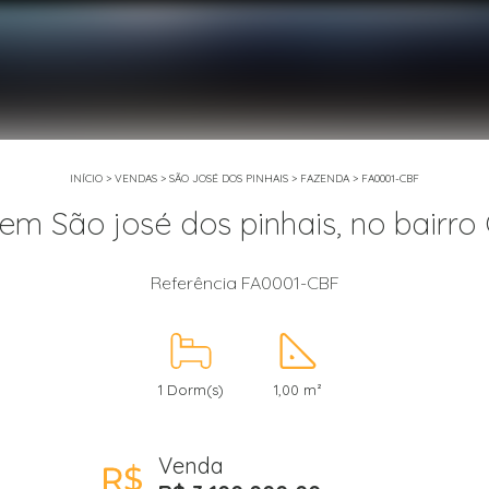
INÍCIO
>
VENDAS
>
SÃO JOSÉ DOS PINHAIS
>
FAZENDA
>
FA0001-CBF
em São josé dos pinhais, no bairro
Referência FA0001-CBF
1 Dorm(s)
1,00 m²
Venda