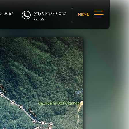
1/9
97-0067
(41) 99697-0067
MENU
Plantão