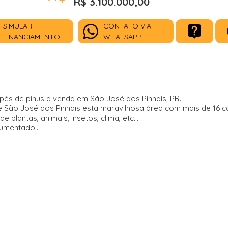
R$ 3.100.000,00
SIMULAR
CONTATO VIA
FINANCIAMENTO
WHATSAPP
pés de pinus a venda em São José dos Pinhais, PR.
e São José dos Pinhais esta maravilhosa área com mais de 16 ca
plantas, animais, insetos, clima, etc...
umentado...