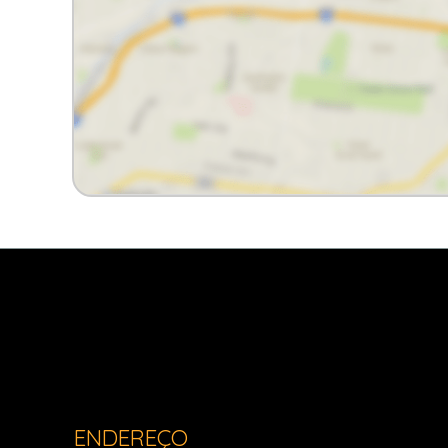
Light Imóveis - Pinhais PR
ENDEREÇO