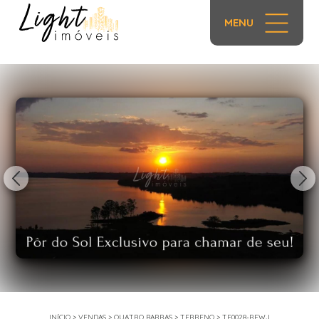
MENU
1/19
INÍCIO
>
VENDAS
>
QUATRO BARRAS
>
TERRENO
>
TE0028-REWJ