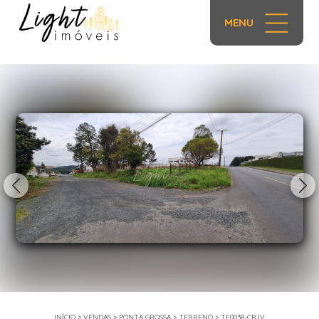
MENU
1/9
INÍCIO
>
VENDAS
>
PONTA GROSSA
>
TERRENO
>
TE0038-CBJV