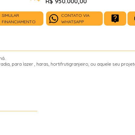
R$ 950.000,00
SIMULAR
CONTATO VIA
FINANCIAMENTO
WHATSAPP
ná.
a, para lazer , haras, hortifrutigranjeiro, ou aquele seu proje