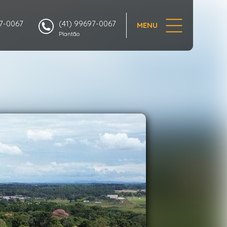
1/9
97-0067
(41) 99697-0067
MENU
Plantão