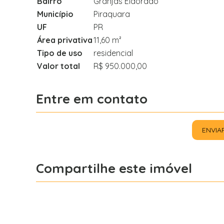
Bairro
Granjas Eldorado
Município
Piraquara
UF
PR
Área privativa
11,60 m²
Tipo de uso
residencial
Valor total
R$ 950.000,00
Entre em contato
ENVIA
Compartilhe este imóvel
Facebook
X
Whatsapp