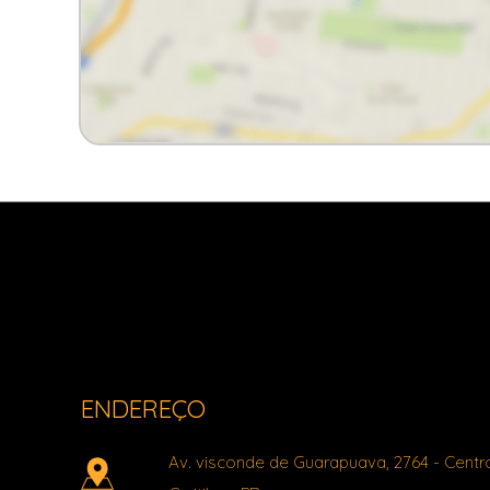
Light Imóveis - Pinhais PR
ENDEREÇO
Av. visconde de Guarapuava, 2764
- Centr