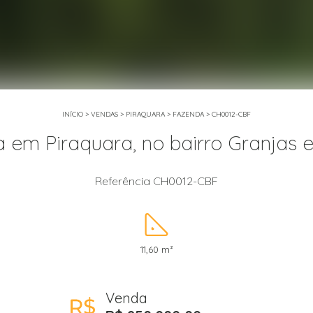
INÍCIO
>
VENDAS
>
PIRAQUARA
>
FAZENDA
>
CH0012-CBF
 em Piraquara, no bairro Granjas 
Referência CH0012-CBF
11,60 m²
Venda