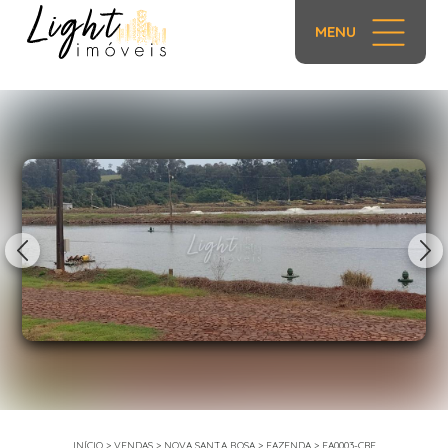
MENU
1/13
INÍCIO
>
VENDAS
>
NOVA SANTA ROSA
>
FAZENDA
>
FA0003-CBF