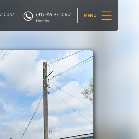
1/11
97-0067
(41) 99697-0067
MENU
Plantão