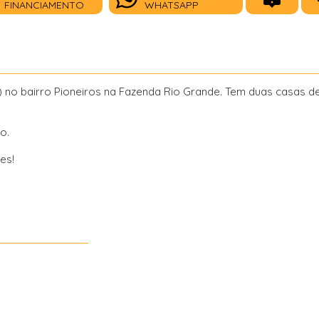
FINANCIAMENTO
WHATSAPP
) no bairro Pioneiros na Fazenda Rio Grande. Tem duas casas d
o.
es!