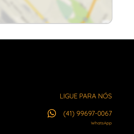
LIGUE PARA NÓS
(41) 99697-0067
WhatsApp