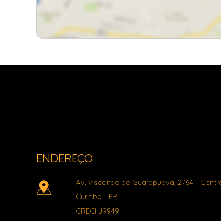
Light Imóveis - Pinhais PR
ENDEREÇO
Av. visconde de Guarapuava, 2764
- Centr
Curitiba
-
PR
CRECI J9949