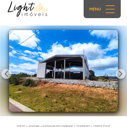
MENU
1/21
INÍCIO
>
VENDAS
>
FAZENDA RIO GRANDE
>
TERRENO
>
TE0017-EVOS