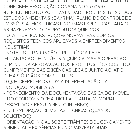
LICENÇA DE INSTALAÇÃO (LI) LICENÇA DE OPERAÇÃO (LO),
CONFORME RESOLUÇÃO CONAMA NO 237/1997.
-DEPENDENDO DO PORTE/ATIVIDADE, PODEM SER EXIGIDOS
ESTUDOS AMBIENTAIS (EIA/RIMA), PLANO DE CONTROLE DE
EMISSÕES ATMOSFÉRICAS E NORMAS ESPECÍFICAS PARA O
ARMAZENAMENTO DE PRODUTOS QUÍMICOS.
- O IAT PUBLICA INSTRUÇÕES NORMATIVAS COM OS
REQUISITOS TÉCNICOS APLICÁVEIS A EMPREENDIMENTOS
INDUSTRIAIS.
- NOTA: ESTE BARRACÃO É REFERÊNCIA PARA
IMPLANTAÇÃO DE INDÚSTRIA QUÍMICA, MAS A OPERAÇÃO
DEPENDE DA APROVAÇÃO DOS PROJETOS TÉCNICOS E DO
CUMPRIMENTO DAS EXIGÊNCIAS LEGAIS JUNTO AO IAT E
DEMAIS ÓRGÃOS COMPETENTES.
O QUE OFERECEMOS COM A INTERMEDIAÇÃO DA
EVOLUÇÃO IMOBILIÁRIA:
- FORNECIMENTO DA DOCUMENTAÇÃO BÁSICA DO ÍMOVEL
E DO CONDOMÍNIO (MATRÍCULA, PLANTA, MEMORIAL
DESCRITIVO E REGULAMENTO INTERNO)
- INTERMEDIAÇÃO DE VISITAS TÉCNICAS (QUANDO
SOLICITADO)
- ORIENTAÇÃO INICIAL SOBRE TRÂMITES DE LICENCIAMENTO
AMBIENTAL E EXIGÊNCIAS MUNICIPAIS/ESTADUAIS.