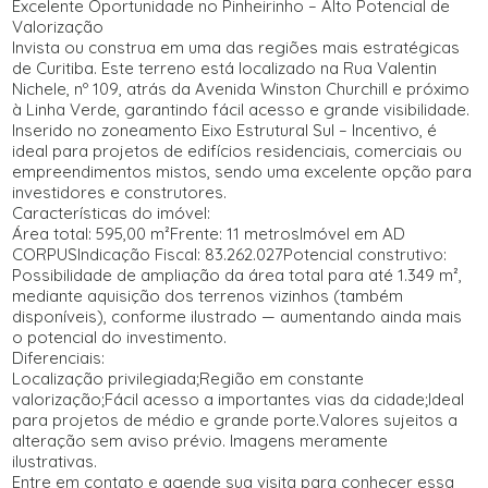
Excelente Oportunidade no Pinheirinho – Alto Potencial de
Valorização
Invista ou construa em uma das regiões mais estratégicas
de Curitiba. Este terreno está localizado na Rua Valentin
Nichele, nº 109, atrás da Avenida Winston Churchill e próximo
à Linha Verde, garantindo fácil acesso e grande visibilidade.
Inserido no zoneamento Eixo Estrutural Sul – Incentivo, é
ideal para projetos de edifícios residenciais, comerciais ou
empreendimentos mistos, sendo uma excelente opção para
investidores e construtores.
Características do imóvel:
Área total: 595,00 m²Frente: 11 metrosImóvel em AD
CORPUSIndicação Fiscal: 83.262.027Potencial construtivo:
Possibilidade de ampliação da área total para até 1.349 m²,
mediante aquisição dos terrenos vizinhos (também
disponíveis), conforme ilustrado — aumentando ainda mais
o potencial do investimento.
Diferenciais:
Localização privilegiada;Região em constante
valorização;Fácil acesso a importantes vias da cidade;Ideal
para projetos de médio e grande porte.Valores sujeitos a
alteração sem aviso prévio. Imagens meramente
ilustrativas.
Entre em contato e agende sua visita para conhecer essa