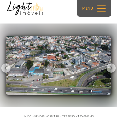
MENU
1/8
INÍCIO
>
VENDAS
>
CURITIBA
>
TERRENO
>
TE0459-PIMO