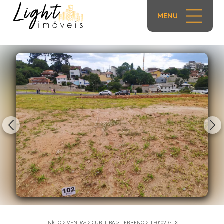
MENU
1/24
INÍCIO
>
VENDAS
>
CURITIBA
>
TERRENO
>
TE0102-GTX