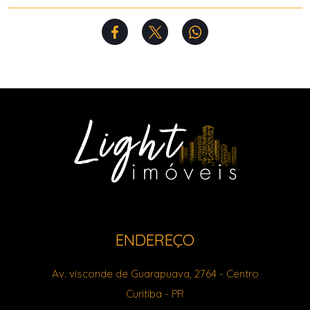
ENDEREÇO
Av. visconde de Guarapuava, 2764
- Centro
Curitiba
-
PR