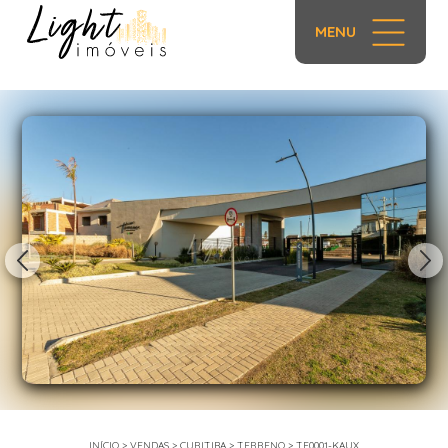
MENU
1/30
INÍCIO
>
VENDAS
>
CURITIBA
>
TERRENO
>
TE0001-KAUX