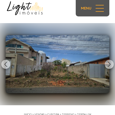
MENU
1/10
INÍCIO
>
VENDAS
>
CURITIBA
>
TERRENO
>
TE0054-LGK