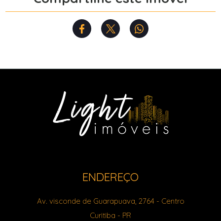
ENDEREÇO
Av. visconde de Guarapuava, 2764
- Centro
Curitiba
-
PR