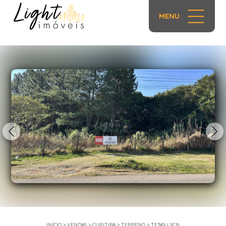
MENU
1/5
INÍCIO
>
VENDAS
>
CURITIBA
>
TERRENO
>
TE349-LSCN