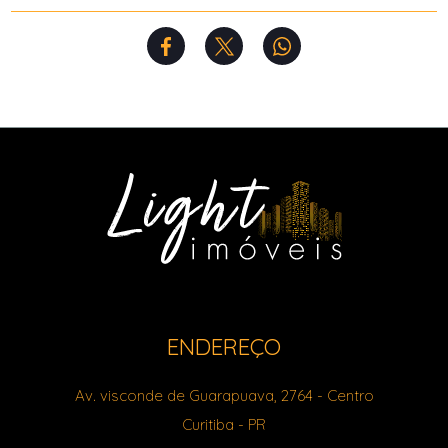
ENDEREÇO
Av. visconde de Guarapuava, 2764
- Centro
Curitiba
-
PR