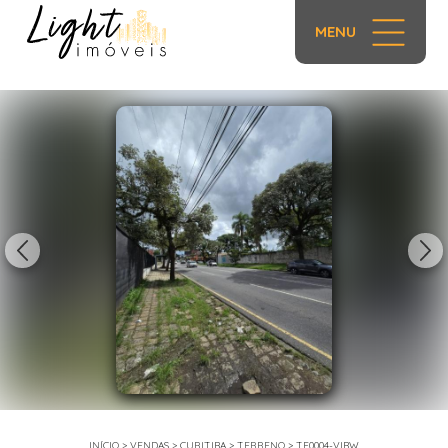
MENU
1/11
INÍCIO
>
VENDAS
>
CURITIBA
>
TERRENO
>
TE0004-VIBW