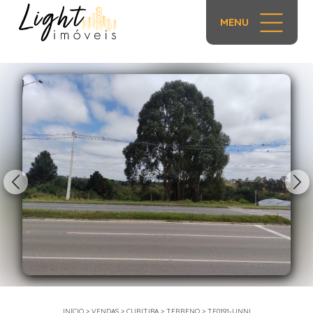
MENU
1/23
INÍCIO
>
VENDAS
>
CURITIBA
>
TERRENO
>
TE0191-UNNI