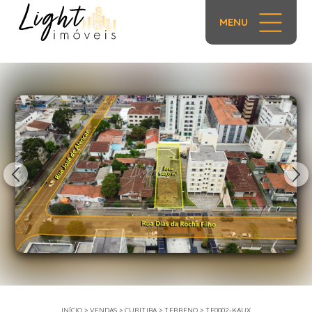
MENU
1/13
INÍCIO
>
VENDAS
>
CURITIBA
>
TERRENO
>
TE0002-KAUX