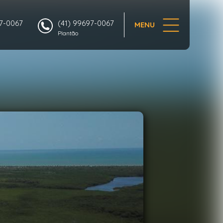
1/18
97-0067
(41) 99697-0067
MENU
Plantão