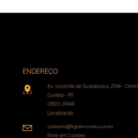
Light Imóveis - Pinhais PR
ENDEREÇO
Av. visconde de Guarapuava, 2764
- Centr
Curitiba
-
PR
CRECI J9949
Localização
saldanha@lightimoveis.com.br
Entre em Contato