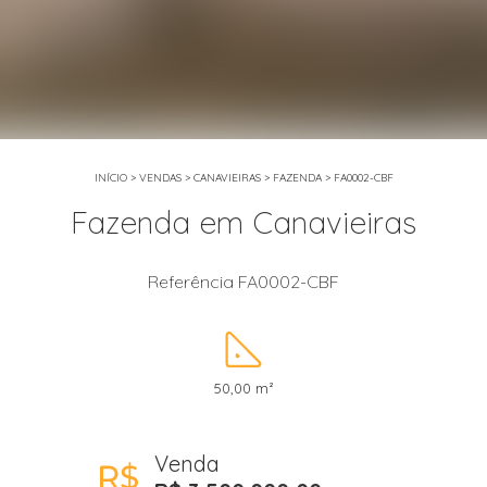
INÍCIO
>
VENDAS
>
CANAVIEIRAS
>
FAZENDA
>
FA0002-CBF
Fazenda em Canavieiras
Referência FA0002-CBF
50,00 m²
Venda