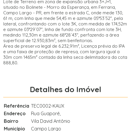
Lote de Terreno em zona de expansão urbana 3+J+1,
situado no Bolinete - Morro da Esperança, em Ferraria,
Campo Largo - PR, em frente a estrada C, onde mede 130,
61 m, com linha que mede 54,45 m e azimute 05°53´52", pela
lateral, confrontando com o lote 3K, com medida de 174,52m
e azimute 03°29´07", linha de fundo confronta com lote 3H,
medindo 112,30m e azimute 68°28´43", perfazendo a área
superficial de 12.930,83m², sem benfeitorias.
Área de preserva legal de 6.232,91m², Licença prévia do IPA
e uma faixa de proteção de represa, com largura igual a
30m com 1465m² contada da linha seca delimitadora da cota
888,80.
Detalhes do Imóvel
Referência
TEC0002-KAUX
Endereço
Rua Guaporé,
Bairro
Vila David Antônio
Município
Campo Largo