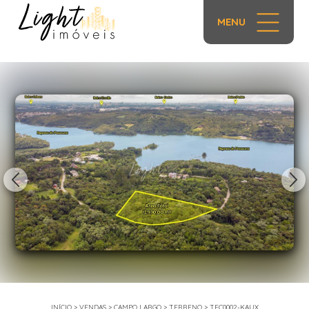
MENU
1/18
INÍCIO
>
VENDAS
>
CAMPO LARGO
>
TERRENO
>
TEC0002-KAUX