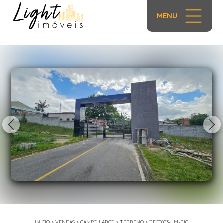
MENU
1/14
INÍCIO
>
VENDAS
>
CAMPO LARGO
>
TERRENO
>
TEC0003-JM-RIC