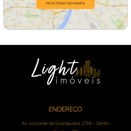
MOSTRAR NO MAPA
ENDEREÇO
Av. visconde de Guarapuava, 2764
- Centro