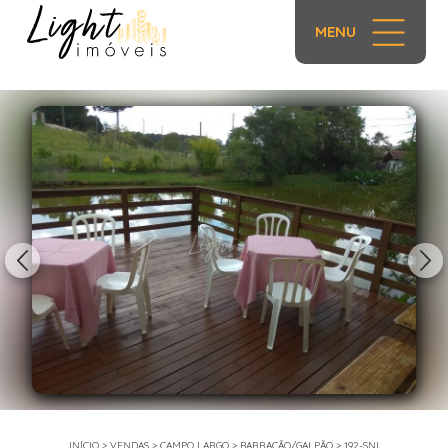
MENU
1/26
INÍCIO
>
VENDAS
>
CAMPO LARGO
>
BARRACÃO/GALPÃO
>
192-SNI