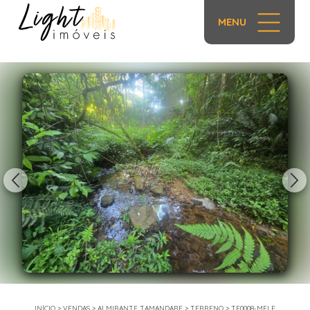
MENU
1/42
INÍCIO
>
VENDAS
>
ALMIRANTE TAMANDARE
>
TERRENO
>
TE0008-MELE