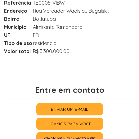
Referência
TE0005-VIBW
Endereço
Rua Vereador Wadislau Bugalski,
Bairro
Botiatuba
Município
Almirante Tamandare
UF
PR
Tipo de uso
residencial
Valor total
R$ 3.300.000,00
Entre em contato
ENVIAR UM E-MAIL
LIGAMOS PARA VOCÊ
CHAMAR NO WHATSAPP