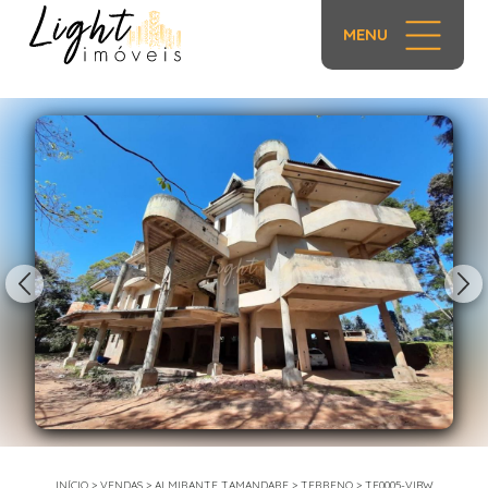
MENU
1/11
INÍCIO
>
VENDAS
>
ALMIRANTE TAMANDARE
>
TERRENO
>
TE0005-VIBW