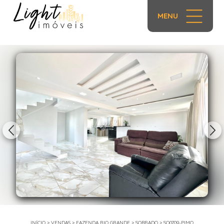
MENU
1/29
INÍCIO
>
VENDAS
>
FAZENDA RIO GRANDE
>
SOBRADO
>
SO0709-PIMO