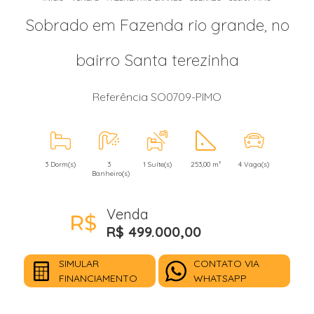
Sobrado em Fazenda rio grande, no
bairro Santa terezinha
Referência SO0709-PIMO
3 Dorm(s)
3
1 Suíte(s)
253,00 m²
4 Vaga(s)
Banheiro(s)
Venda
R$ 499.000,00
SIMULAR
CONTATO VIA
FINANCIAMENTO
WHATSAPP