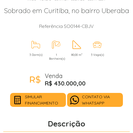
Sobrado em Curitiba, no bairro Uberaba
Referência SO0144-CBJV
3 Dorm(s)
1
80,00 m²
3 Vaga(s)
Banheiro(s)
Venda
R$ 430.000,00
SIMULAR
CONTATO VIA
FINANCIAMENTO
WHATSAPP
Descrição