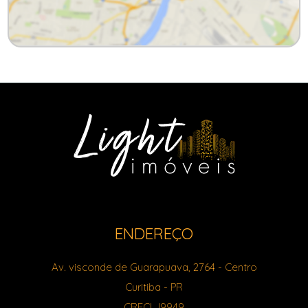
ENDEREÇO
Av. visconde de Guarapuava, 2764
- Centro
Curitiba
-
PR
CRECI J9949