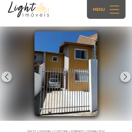
MENU
1/15
INÍCIO
>
VENDAS
>
CURITIBA
>
SOBRADO
>
SO0144-CBJV