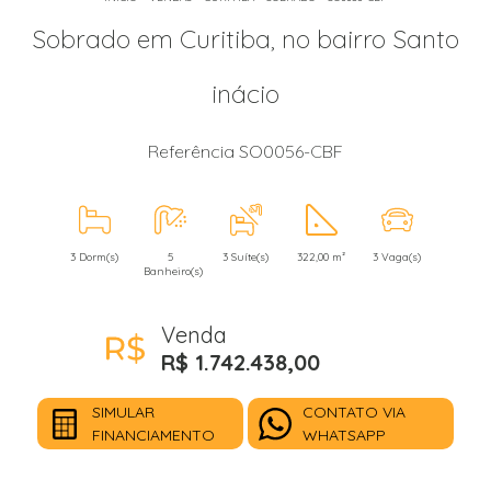
Sobrado em Curitiba, no bairro Santo
inácio
Referência SO0056-CBF
3 Dorm(s)
5
3 Suíte(s)
322,00 m²
3 Vaga(s)
Banheiro(s)
Venda
R$ 1.742.438,00
SIMULAR
CONTATO VIA
FINANCIAMENTO
WHATSAPP