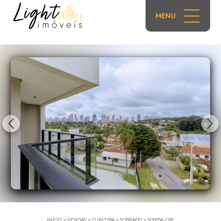
MENU
1/59
INÍCIO
>
VENDAS
>
CURITIBA
>
SOBRADO
>
SO0056-CBF