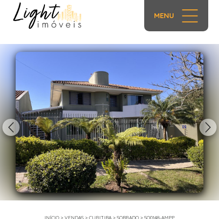
MENU
1/19
INÍCIO
>
VENDAS
>
CURITIBA
>
SOBRADO
>
SO0148-AMPP