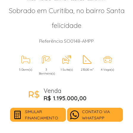
Sobrado em Curitiba, no bairro Santa
felicidade
Referência SO0148-AMPP
5 Dorm(s)
3
1 Suíte(s)
230,00 m²
4 Vaga(s)
Banheiro(s)
Venda
R$ 1.195.000,00
SIMULAR
CONTATO VIA
FINANCIAMENTO
WHATSAPP