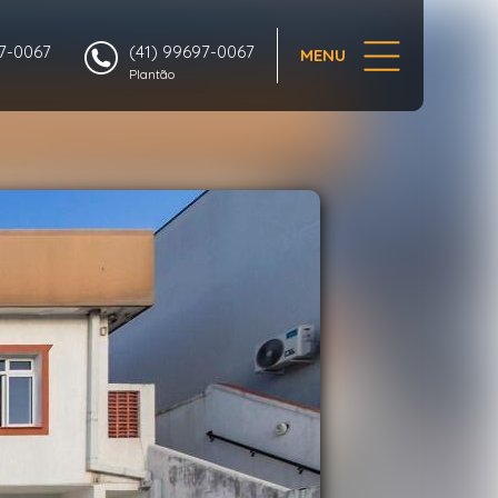
1/93
97-0067
(41) 99697-0067
MENU
Plantão