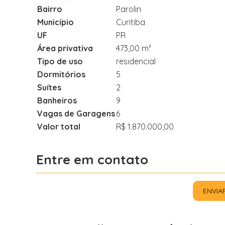
Bairro
Parolin
Município
Curitiba
UF
PR
Área privativa
473,00 m²
Tipo de uso
residencial
Dormitórios
5
Suítes
2
Banheiros
9
Vagas de Garagens
6
Valor total
R$ 1.870.000,00
Entre em contato
ENVIA