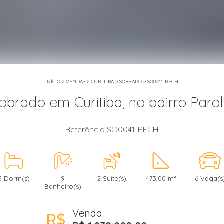
INÍCIO
>
VENDAS
>
CURITIBA
>
SOBRADO
>
SO0041-RECH
obrado em Curitiba, no bairro Parol
Referência SO0041-RECH
5 Dorm(s)
9
2 Suíte(s)
473,00 m²
6 Vaga(s
Banheiro(s)
Venda