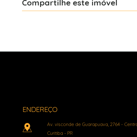
Compartilhe este imóvel
Facebook
X
Whatsapp
Light Imóveis - Pinhais PR
ENDEREÇO
Av. visconde de Guarapuava, 2764
- Centr
Curitiba
-
PR