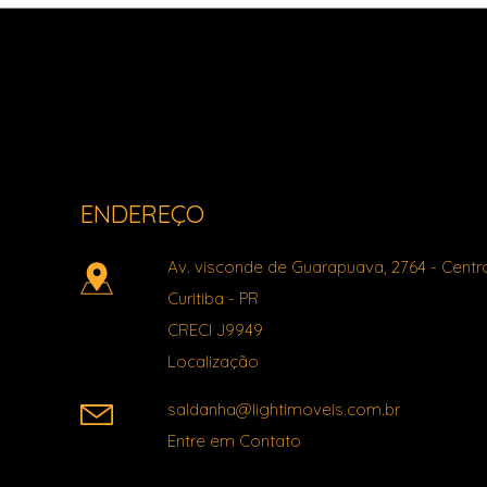
Light Imóveis - Pinhais PR
ENDEREÇO
Av. visconde de Guarapuava, 2764
- Centr
Curitiba
-
PR
CRECI J9949
Localização
saldanha@lightimoveis.com.br
Entre em Contato