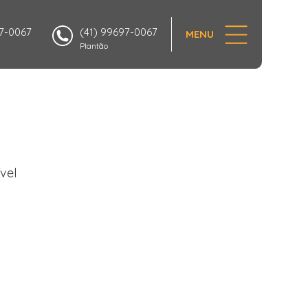
97-0067
(41) 99697-0067
MENU
Plantão
vel