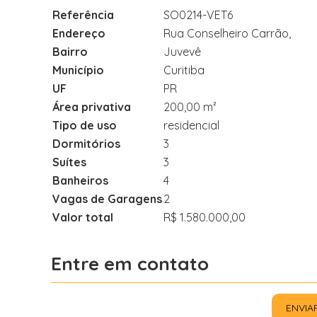
Referência
SO0214-VET6
Endereço
Rua Conselheiro Carrão,
Bairro
Juvevê
Município
Curitiba
UF
PR
Área privativa
200,00 m²
Tipo de uso
residencial
Dormitórios
3
Suítes
3
Banheiros
4
Vagas de Garagens
2
Valor total
R$ 1.580.000,00
Entre em contato
ENVIA