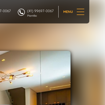
1/32
97-0067
(41) 99697-0067
MENU
Plantão