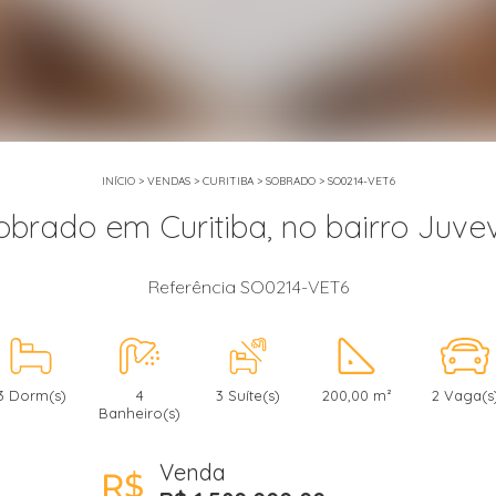
INÍCIO
>
VENDAS
>
CURITIBA
>
SOBRADO
>
SO0214-VET6
obrado em Curitiba, no bairro Juve
Referência SO0214-VET6
3 Dorm(s)
4
3 Suíte(s)
200,00 m²
2 Vaga(s
Banheiro(s)
Venda