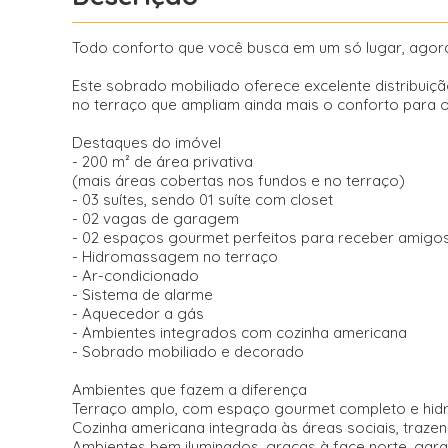
Todo conforto que você busca em um só lugar, agora
Este sobrado mobiliado oferece excelente distribuiçã
no terraço que ampliam ainda mais o conforto para o
Destaques do imóvel
- 200 m² de área privativa
(mais áreas cobertas nos fundos e no terraço)
- 03 suítes, sendo 01 suíte com closet
- 02 vagas de garagem
- 02 espaços gourmet perfeitos para receber amigos 
- Hidromassagem no terraço
- Ar-condicionado
- Sistema de alarme
- Aquecedor a gás
- Ambientes integrados com cozinha americana
- Sobrado mobiliado e decorado
Ambientes que fazem a diferença
Terraço amplo, com espaço gourmet completo e hidr
Cozinha americana integrada às áreas sociais, traze
Ambientes bem iluminados, graças à face norte, garan