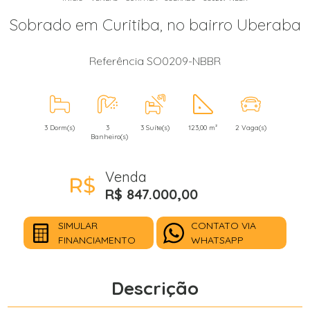
Sobrado em Curitiba, no bairro Uberaba
Referência SO0209-NBBR
3 Dorm(s)
3
3 Suíte(s)
123,00 m²
2 Vaga(s)
Banheiro(s)
Venda
R$ 847.000,00
SIMULAR
CONTATO VIA
FINANCIAMENTO
WHATSAPP
Descrição