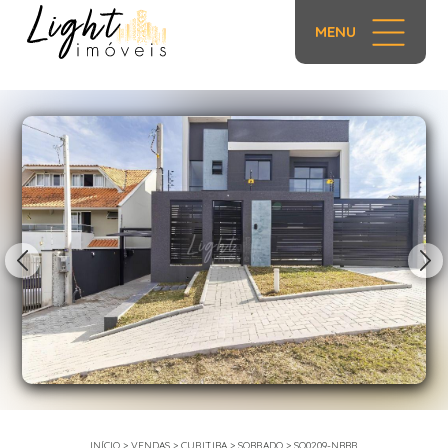
MENU
1/43
INÍCIO
>
VENDAS
>
CURITIBA
>
SOBRADO
>
SO0209-NBBR