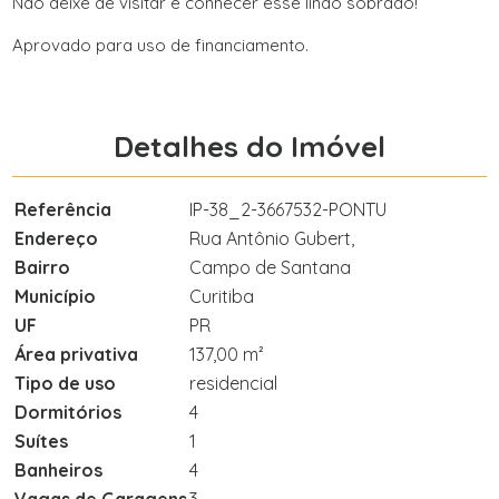
Não deixe de visitar e conhecer esse lindo sobrado!
Aprovado para uso de financiamento.
Detalhes do Imóvel
Referência
IP-38_2-3667532-PONTU
Endereço
Rua Antônio Gubert,
Bairro
Campo de Santana
Município
Curitiba
UF
PR
Área privativa
137,00 m²
Tipo de uso
residencial
Dormitórios
4
Suítes
1
Banheiros
4