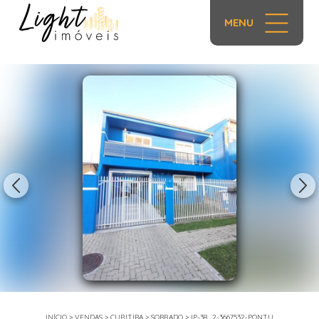
MENU
1/22
INÍCIO
>
VENDAS
>
CURITIBA
>
SOBRADO
>
IP-38_2-3667532-PONTU