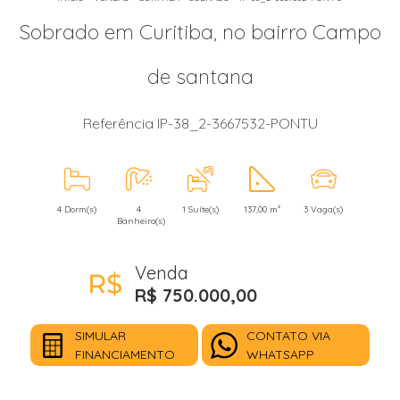
Sobrado em Curitiba, no bairro Campo
de santana
Referência IP-38_2-3667532-PONTU
4 Dorm(s)
4
1 Suíte(s)
137,00 m²
3 Vaga(s)
Banheiro(s)
Venda
R$ 750.000,00
SIMULAR
CONTATO VIA
FINANCIAMENTO
WHATSAPP