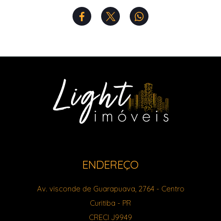
ENDEREÇO
Av. visconde de Guarapuava, 2764
- Centro
Curitiba
-
PR
CRECI J9949