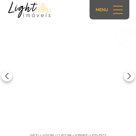
MENU
1/36
INÍCIO
>
VENDAS
>
CURITIBA
>
SOBRADO
>
1533-PRTS