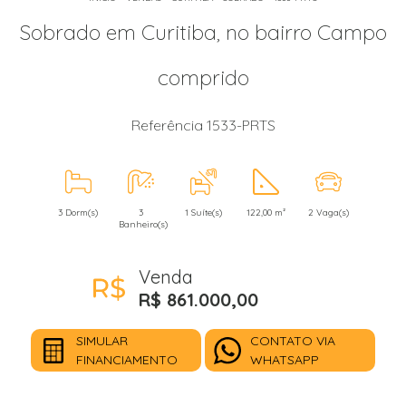
Sobrado em Curitiba, no bairro Campo
comprido
Referência 1533-PRTS
3 Dorm(s)
3
1 Suíte(s)
122,00 m²
2 Vaga(s)
Banheiro(s)
Venda
R$ 861.000,00
SIMULAR
CONTATO VIA
FINANCIAMENTO
WHATSAPP