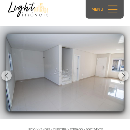
MENU
1/28
INÍCIO
>
VENDAS
>
CURITIBA
>
SOBRADO
>
SO0017-EVOS