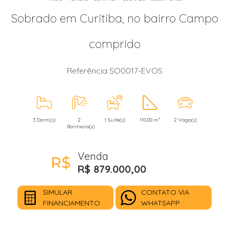
Sobrado em Curitiba, no bairro Campo
comprido
Referência SO0017-EVOS
3 Dorm(s)
2
1 Suíte(s)
110,00 m²
2 Vaga(s)
Banheiro(s)
Venda
R$ 879.000,00
SIMULAR
CONTATO VIA
FINANCIAMENTO
WHATSAPP