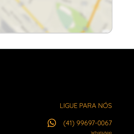
LIGUE PARA NÓS
(41) 99697-0067
WhatsApp