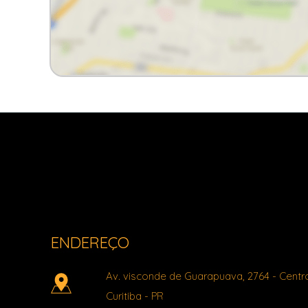
Light Imóveis - Pinhais PR
ENDEREÇO
Av. visconde de Guarapuava, 2764
- Centr
Curitiba
-
PR