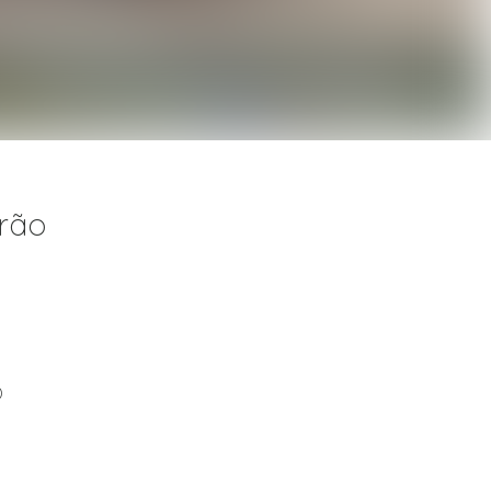
irão
)