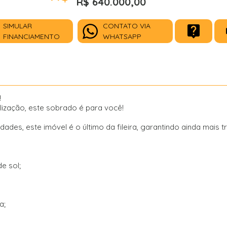
R$ 640.000,00
SIMULAR
CONTATO VIA
FINANCIAMENTO
WHATSAPP
!
lização, este sobrado é para você!
es, este imóvel é o último da fileira, garantindo ainda mais tr
e sol;
a;