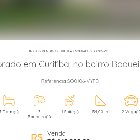
INÍCIO
>
VENDAS
>
CURITIBA
>
SOBRADO
>
SO0106-VYPB
rado em Curitiba, no bairro Boque
Referência SO0106-VYPB
3 Dorm(s)
3
1 Suíte(s)
134,00 m²
2 Vaga(s
Banheiro(s)
Venda