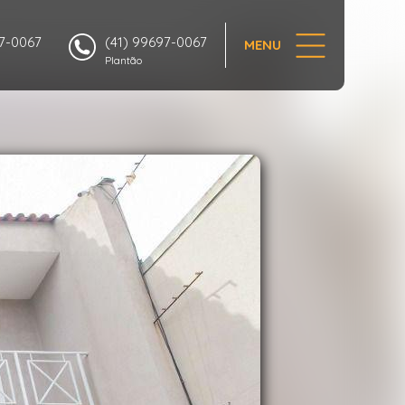
1/54
97-0067
(41) 99697-0067
MENU
Plantão