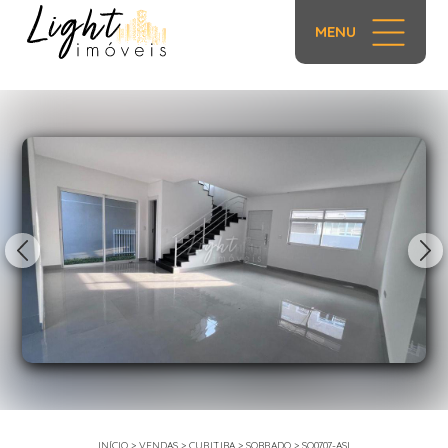
MENU
1/22
INÍCIO
>
VENDAS
>
CURITIBA
>
SOBRADO
>
SO0707-ASI