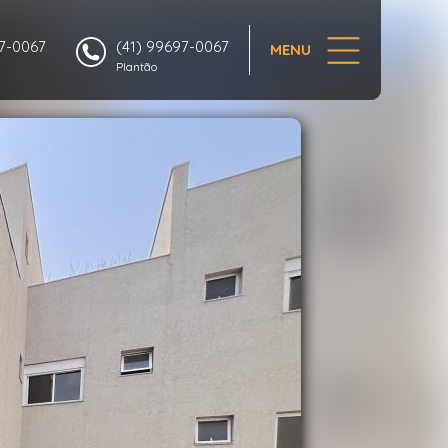
1/22
97-0067
(41) 99697-0067
MENU
Plantão