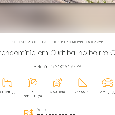
INÍCIO
>
VENDAS
>
CURITIBA
>
RESIDÊNCIA EM CONDOMÍNIO
>
SO0154-AMPP
condomínio em Curitiba, no bairro
Referência SO0154-AMPP
3 Dorm(s)
3
3 Suíte(s)
245,00 m²
2 Vaga(s
Banheiro(s)
Venda