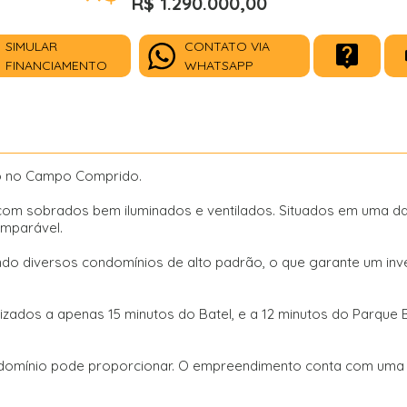
R$ 1.290.000,00
SIMULAR
CONTATO VIA
FINANCIAMENTO
WHATSAPP
o no Campo Comprido.
om sobrados bem iluminados e ventilados. Situados em uma das
omparável.
 diversos condomínios de alto padrão, o que garante um inve
zados a apenas 15 minutos do Batel, e a 12 minutos do Parque 
ndomínio pode proporcionar. O empreendimento conta com uma 