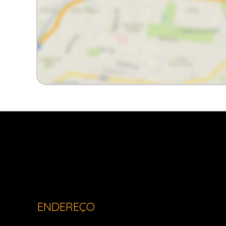
Light Imóveis - Pinhais PR
ENDEREÇO