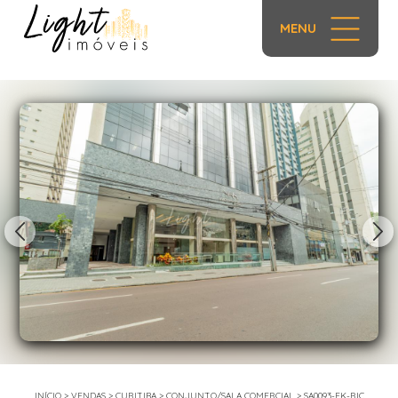
MENU
1/23
INÍCIO
>
VENDAS
>
CURITIBA
>
CONJUNTO/SALA COMERCIAL
>
SA0093-EK-RIC